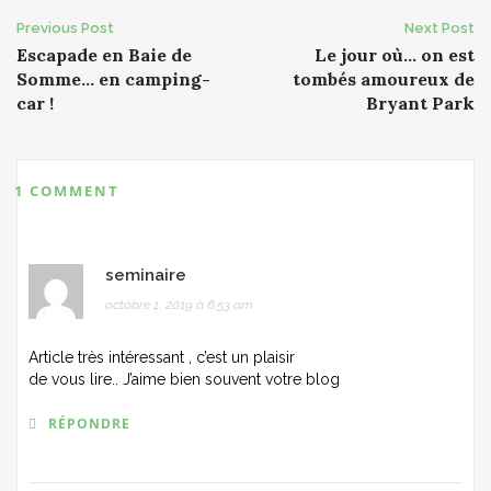
Post
Previous Post
Next Post
Escapade en Baie de
Le jour où… on est
navigation
Somme… en camping-
tombés amoureux de
car !
Bryant Park
1 COMMENT
seminaire
octobre 1, 2019 à 6:53 am
Article très intéressant , c’est un plaisir
de vous lire.. J’aime bien souvent votre blog
RÉPONDRE