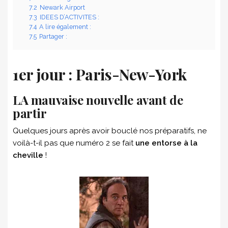
7.2
Newark Airport
7.3
IDEES D’ACTIVITES :
7.4
A lire également :
7.5
Partager :
1er jour : Paris-New-York
LA mauvaise nouvelle avant de
partir
Quelques jours après avoir bouclé nos préparatifs, ne
voilà-t-il pas que numéro 2 se fait
une entorse à la
cheville
!