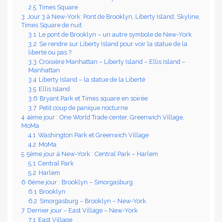
2.5
Times Square
3
Jour 3 à New-York: Pont de Brooklyn, Liberty Island, Skyline,
Times Square de nuit
3.1
Le pont de Brooklyn – un autre symbole de New-York
3.2
Se rendre sur Liberty Island pour voir la statue de la
liberté ou pas ?
3.3
Croisière Manhattan – Liberty Island – Ellis Island –
Manhattan
3.4
Liberty Island – la statue de la Liberté
3.5
Ellis Island
3.6
Bryant Park et Times square en soirée
3.7
Petit coup de panique nocturne
4
4ème jour : One World Trade center, Greenwich Village,
MoMa
4.1
Washington Park et Greenwich Village
4.2
MoMa
5
5ème jour à New-York : Central Park – Harlem
5.1
Central Park
5.2
Harlem
6
6ème jour : Brooklyn – Smorgasburg
6.1
Brooklyn
6.2
Smorgasburg – Brooklyn – New-York
7
Dernier jour – East Village – New-York
7.1
East Village