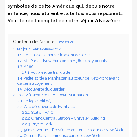
symboles de cette Amérique qui, depuis notre
enfance, nous attirent et à la fois nous répulsent…
Voici le récit complet de notre séjour à New-York.
Contenu de l'article
masquer
1
1er jour : Paris-New-York
1.1
LA mauvaise nouvelle avant de partir
1.2
Vol Paris – New-York en en A380 et sky priority
1.3
A380
1.3.1
Vol presque tranquille
1.4
Petite sortie à Manhattan au coeur de New-York avant
d’aller au logement
1.5
Découverte du quartier
2
Jour 2 à New-York : Midtown Manhattan
2.1
Jetlag et ptit déj’
2.2
A la découverte de Manhattan !
2.2.1
Station WTC
2.2.2
Grand Central Station – Chrysler Building
2.2.3
Bryant Park
2.3
5ème avenue – Rockfeller center ; le cœur de New-York
2.4
Central Park – l’immense parc de New-York