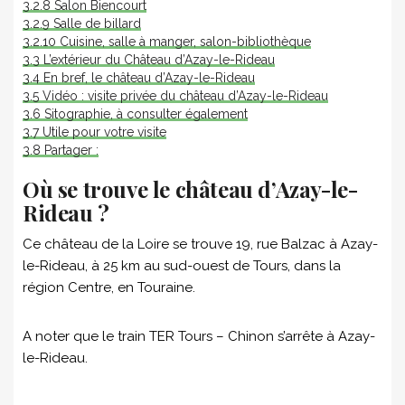
3.2.8
Salon Biencourt
3.2.9
Salle de billard
3.2.10
Cuisine, salle à manger, salon-bibliothèque
3.3
L’extérieur du Château d’Azay-le-Rideau
3.4
En bref, le château d’Azay-le-Rideau
3.5
Vidéo : visite privée du château d’Azay-le-Rideau
3.6
Sitographie, à consulter également
3.7
Utile pour votre visite
3.8
Partager :
Où se trouve le château d’Azay-le-
Rideau ?
Ce château de la Loire se trouve 19, rue Balzac à Azay-
le-Rideau, à 25 km au sud-ouest de Tours, dans la
région Centre, en Touraine.
A noter que le train TER Tours – Chinon s’arrête à Azay-
le-Rideau.