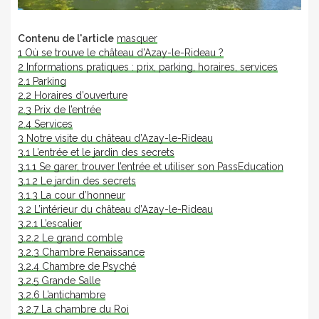
Contenu de l'article
masquer
1
Où se trouve le château d’Azay-le-Rideau ?
2
Informations pratiques : prix, parking, horaires, services
2.1
Parking
2.2
Horaires d’ouverture
2.3
Prix de l’entrée
2.4
Services
3
Notre visite du château d’Azay-le-Rideau
3.1
L’entrée et le jardin des secrets
3.1.1
Se garer, trouver l’entrée et utiliser son PassEducation
3.1.2
Le jardin des secrets
3.1.3
La cour d’honneur
3.2
L’intérieur du château d’Azay-le-Rideau
3.2.1
L’escalier
3.2.2
Le grand comble
3.2.3
Chambre Renaissance
3.2.4
Chambre de Psyché
3.2.5
Grande Salle
3.2.6
L’antichambre
3.2.7
La chambre du Roi