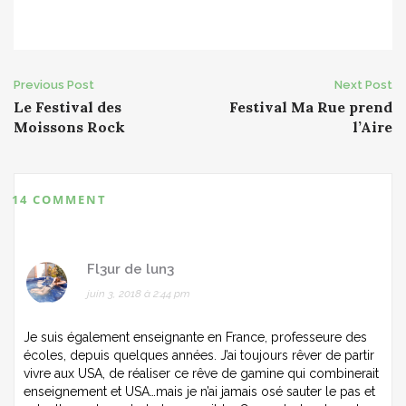
Post
Previous Post
Next Post
Le Festival des
Festival Ma Rue prend
navigation
Moissons Rock
l’Aire
14 COMMENT
Fl3ur de lun3
juin 3, 2018 à 2:44 pm
Je suis également enseignante en France, professeure des
écoles, depuis quelques années. J’ai toujours rêver de partir
vivre aux USA, de réaliser ce rêve de gamine qui combinerait
enseignement et USA…mais je n’ai jamais osé sauter le pas et