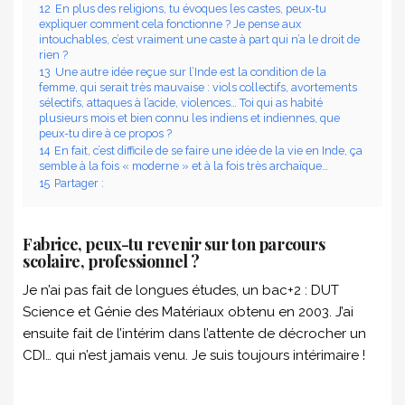
12
En plus des religions, tu évoques les castes, peux-tu
expliquer comment cela fonctionne ? Je pense aux
intouchables, c’est vraiment une caste à part qui n’a le droit de
rien ?
13
Une autre idée reçue sur l’Inde est la condition de la
femme, qui serait très mauvaise : viols collectifs, avortements
sélectifs, attaques à l’acide, violences… Toi qui as habité
plusieurs mois et bien connu les indiens et indiennes, que
peux-tu dire à ce propos ?
14
En fait, c’est difficile de se faire une idée de la vie en Inde, ça
semble à la fois « moderne » et à la fois très archaïque…
15
Partager :
Fabrice, peux-tu revenir sur ton parcours
scolaire, professionnel ?
Je n’ai pas fait de longues études, un bac+2 : DUT
Science et Génie des Matériaux obtenu en 2003. J’ai
ensuite fait de l’intérim dans l’attente de décrocher un
CDI… qui n’est jamais venu. Je suis toujours intérimaire !