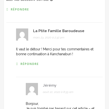
RÉPONDRE
La Ptite Famille Baroudeuse
mars 23, 2020 à 2:32 pm
Il vaut le détour ! Merci pour tes commentaires et
bonne continuation à Kanchanaburi !
RÉPONDRE
Jérémy
août 10, 2022 à 8:55 am
Bonjour,
Je suis tombé par hasard sur cet article – et