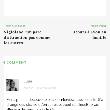
Post
Previous Post
Next Post
Nigloland : un parc
3 jours à Lyon en
navigation
d’attraction pas comme
famille
les autres
4 COMMENT
Julie
mars 22, 2020 à 6:00 am
Merci pour la découverte et cette interview passionnante. (Ca
change des clichés qu’on lit très souvent sur l’Inde!) Je vais
aller vite découvrir son site 😉