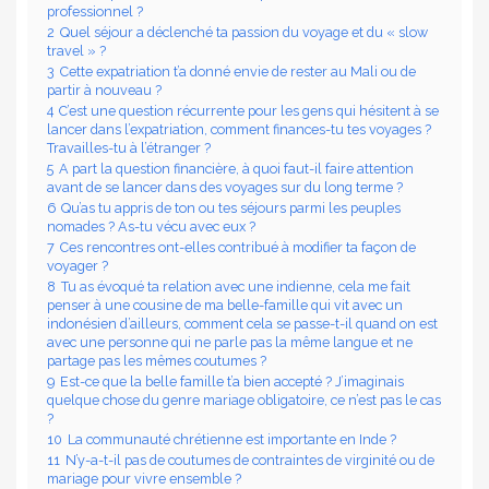
professionnel ?
2
Quel séjour a déclenché ta passion du voyage et du « slow
travel » ?
3
Cette expatriation t’a donné envie de rester au Mali ou de
partir à nouveau ?
4
C’est une question récurrente pour les gens qui hésitent à se
lancer dans l’expatriation, comment finances-tu tes voyages ?
Travailles-tu à l’étranger ?
5
A part la question financière, à quoi faut-il faire attention
avant de se lancer dans des voyages sur du long terme ?
6
Qu’as tu appris de ton ou tes séjours parmi les peuples
nomades ? As-tu vécu avec eux ?
7
Ces rencontres ont-elles contribué à modifier ta façon de
voyager ?
8
Tu as évoqué ta relation avec une indienne, cela me fait
penser à une cousine de ma belle-famille qui vit avec un
indonésien d’ailleurs, comment cela se passe-t-il quand on est
avec une personne qui ne parle pas la même langue et ne
partage pas les mêmes coutumes ?
9
Est-ce que la belle famille t’a bien accepté ? J’imaginais
quelque chose du genre mariage obligatoire, ce n’est pas le cas
?
10
La communauté chrétienne est importante en Inde ?
11
N’y-a-t-il pas de coutumes de contraintes de virginité ou de
mariage pour vivre ensemble ?