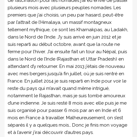
de fascination pour les nomades j’ai eu envie de passer
plusieurs mois avec plusieurs peuples nomades. Les
premiers que j’ai choisis, un peu par hasard, peut-être
par l’attrait de l’Himalaya, un massif montagneux
tellement mythique, ce sont les Kharnakpas, au Ladakh,
dans le Nord de l’Inde. J’y suis arrivé en juin 2012 et je
suis reparti au début octobre, avant que la route ne
ferme pour l’hiver. J’ai ensuite fait un tour au Népal, puis
dans le Nord de l’Inde (Rajasthan et Uttar Pradesh) en
attendant d’y retourner. En mai 2013 j’étais de nouveau
avec mes bergers jusqu’à fin juillet, où je suis rentré en
France. En juillet 2014 je suis reparti en Inde pour voir le
reste du pays qui m’avait quand même intrigué,
notamment le Rajasthan, mais je suis tombé amoureux
d’une indienne. Je suis resté 8 mois avec elle puis je me
suis organisé pour passer 6 mois par an en Inde et 6
mois en France à travailler. Malheureusement, on s’est
séparés il y a quelques mois… Donc je finis mon voyage
et à l’avenir j’irai découvrir d’autres pays.