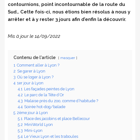
contournions, point incontournable de la route du
Sud… Cette fois-ci, nous étions bien résolus à nous y
arrêter et à y rester 3 jours afin d’enfin la découvrir.
Mis à jour le 14/09/2022
Contenu de l'article
masquer
1
Comment aller à Lyon ?
2
Se garer à Lyon
3
Où se loger à Lyon ?
4
1er jour à Lyon
4.1
Les façades peintes de Lyon
4.2
Le parc de la Tête d’Or
4.3
Malaise près du zoo, comme d’habitude ?
4.4
Soirée hot-dog/balade
5
2ème jour à Lyon
5.1
Place des jacobins et place Bellecour
5.2
MiniWorld Lyon
5.3
Mini-Lyon
5.4
Le Vieux Lyon et les traboules