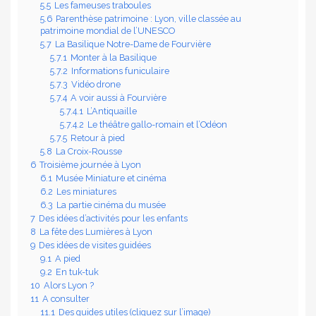
5.5
Les fameuses traboules
5.6
Parenthèse patrimoine : Lyon, ville classée au
patrimoine mondial de l’UNESCO
5.7
La Basilique Notre-Dame de Fourvière
5.7.1
Monter à la Basilique
5.7.2
Informations funiculaire
5.7.3
Vidéo drone
5.7.4
A voir aussi à Fourvière
5.7.4.1
L’Antiquaille
5.7.4.2
Le théâtre gallo-romain et l’Odéon
5.7.5
Retour à pied
5.8
La Croix-Rousse
6
Troisième journée à Lyon
6.1
Musée Miniature et cinéma
6.2
Les miniatures
6.3
La partie cinéma du musée
7
Des idées d’activités pour les enfants
8
La fête des Lumières à Lyon
9
Des idées de visites guidées
9.1
A pied
9.2
En tuk-tuk
10
Alors Lyon ?
11
A consulter
11.1
Des guides utiles (cliquez sur l’image)