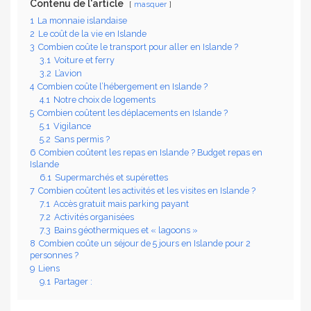
Contenu de l'article
masquer
1
La monnaie islandaise
2
Le coût de la vie en Islande
3
Combien coûte le transport pour aller en Islande ?
3.1
Voiture et ferry
3.2
L’avion
4
Combien coûte l’hébergement en Islande ?
4.1
Notre choix de logements
5
Combien coûtent les déplacements en Islande ?
5.1
Vigilance
5.2
Sans permis ?
6
Combien coûtent les repas en Islande ? Budget repas en
Islande
6.1
Supermarchés et supérettes
7
Combien coûtent les activités et les visites en Islande ?
7.1
Accès gratuit mais parking payant
7.2
Activités organisées
7.3
Bains géothermiques et « lagoons »
8
Combien coûte un séjour de 5 jours en Islande pour 2
personnes ?
9
Liens
9.1
Partager :