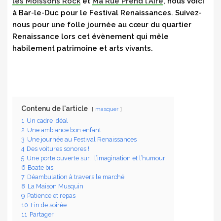
les Moissons Rock
et
Ma Rue Prend l’Aire
, nous voici
à Bar-le-Duc pour le Festival Renaissances. Suivez-
nous pour une folle journée au cœur du quartier
Renaissance lors cet évènement qui mêle
habilement patrimoine et arts vivants.
Contenu de l'article
masquer
1
Un cadre idéal
2
Une ambiance bon enfant
3
Une journée au Festival Renaissances
4
Des voitures sonores !
5
Une porte ouverte sur… l’imagination et l’humour
6
Boate bis
7
Déambulation à travers le marché
8
La Maison Musquin
9
Patience et repas
10
Fin de soirée
11
Partager :