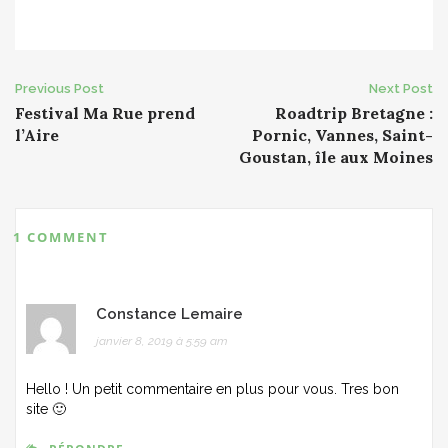
Post
Previous Post
Next Post
Festival Ma Rue prend
Roadtrip Bretagne :
navigation
l’Aire
Pornic, Vannes, Saint-
Goustan, île aux Moines
1 COMMENT
Constance Lemaire
janvier 8, 2019 à 5:59 am
Hello ! Un petit commentaire en plus pour vous. Tres bon
site 🙂