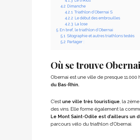
4.1.3
Le trikids
4.2
Dimanche
4.2.1
Triathlon d’Obernai S
4.2.2
Le début des embrouilles
4.2.3
La lose
5
En bref, le triathlon d’Obernai
5.1
Sitographie et autres triathlons testés
5.2
Partager :
Où se trouve Obernai
Obernai est une ville de presque 11.000 
du Bas-Rhin.
C’est
une ville très touristique
, la 2ème
des vins. Elle forme également la commu
Le Mont Saint-Odile est d’ailleurs u
parcours vélo du triathlon d’Obernai.