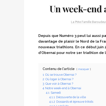
Un week-end a
La Ptite Famille Baroudeu
Depuis que Numéro 3 peut lui aussi pa
davantage de plaisir le Nord de la Fr
nouveaux triathlons. En ce début juin 2
d’Obernai pour notre 1er triathlon de
Contenu de l'article
masquer
1
Où se trouve Obernai ?
2
Où loger à Obernai ?
3
Que voir à Obernai ?
4
Notre week-end à Obernai
4.1
Samedi
4.1.1
Découverte de la ville
4.1.2
Dossards et épreuve trikids