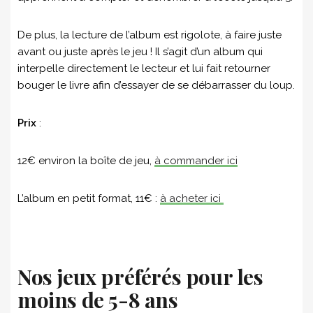
De plus, la lecture de l’album est rigolote, à faire juste
avant ou juste après le jeu ! Il s’agit d’un album qui
interpelle directement le lecteur et lui fait retourner
bouger le livre afin d’essayer de se débarrasser du loup.
Prix
:
12€ environ la boîte de jeu,
à commander ici
L’album en petit format, 11€ :
à acheter ici
Nos jeux préférés pour les
moins de 5-8 ans