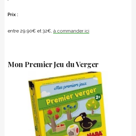
Prix :
entre 29.90€ et 32€,
à commander ici
Mon Premier Jeu du Verger