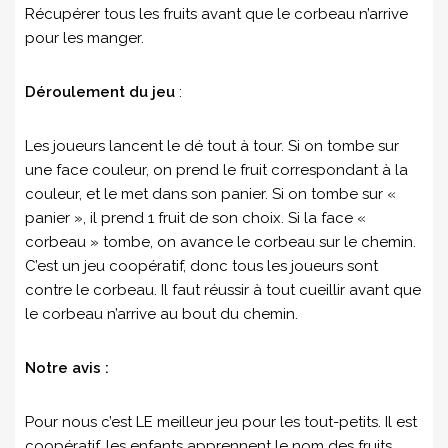
Récupérer tous les fruits avant que le corbeau n’arrive
pour les manger.
Déroulement du jeu
:
Les joueurs lancent le dé tout à tour. Si on tombe sur
une face couleur, on prend le fruit correspondant à la
couleur, et le met dans son panier. Si on tombe sur «
panier », il prend 1 fruit de son choix. Si la face «
corbeau » tombe, on avance le corbeau sur le chemin.
C’est un jeu coopératif, donc tous les joueurs sont
contre le corbeau. Il faut réussir à tout cueillir avant que
le corbeau n’arrive au bout du chemin.
Notre avis :
Pour nous c’est LE meilleur jeu pour les tout-petits. Il est
coopératif, les enfants apprennent le nom des fruits.