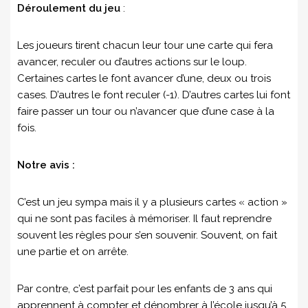
Déroulement du jeu
:
Les joueurs tirent chacun leur tour une carte qui fera
avancer, reculer ou d’autres actions sur le loup.
Certaines cartes le font avancer d’une, deux ou trois
cases. D’autres le font reculer (-1). D’autres cartes lui font
faire passer un tour ou n’avancer que d’une case à la
fois.
Notre avis :
C’est un jeu sympa mais il y a plusieurs cartes « action »
qui ne sont pas faciles à mémoriser. Il faut reprendre
souvent les règles pour s’en souvenir. Souvent, on fait
une partie et on arrête.
Par contre, c’est parfait pour les enfants de 3 ans qui
apprennent à compter et dénombrer à l’école jusqu’à 5.