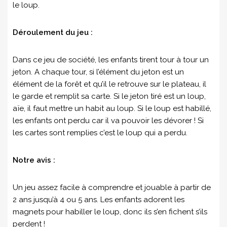
le loup.
Déroulement du jeu :
Dans ce jeu de société, les enfants tirent tour à tour un
jeton. A chaque tour, si l’élément du jeton est un
élément de la forêt et qu’il le retrouve sur le plateau, il
le garde et remplit sa carte. Si le jeton tiré est un loup,
aïe, il faut mettre un habit au loup. Si le loup est habillé,
les enfants ont perdu car il va pouvoir les dévorer ! Si
les cartes sont remplies c’est le loup qui a perdu.
Notre avis :
Un jeu assez facile à comprendre et jouable à partir de
2 ans jusqu’à 4 ou 5 ans. Les enfants adorent les
magnets pour habiller le loup, donc ils s’en fichent s’ils
perdent !