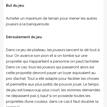
But du jeu
:
Acheter un maximum de terrain pour mener les autres
joueurs à la banqueroute.
Déroulement du jeu
:
Dans ce jeu de plateau, les joueurs lancent le dé tout à
tour. On avance son pion et si on tombe sur une
propriété qui n’appartient à personne on peut l’acheter.
Dans ce cas, tous les joueurs qui passeront alors sur
cette propriété devront payer un loyer équivalent au
prix d’achat. Tout a été adapté pour faciliter les choses
et permettre aux plus petits de pouvoir jouer. Le temps
de jeu est beaucoup plus court, les sommes demandés
ne dépassent pas 5 (sauf si on possède toutes les
propriétés d’une couleur, dans ce cas il faut doubler la