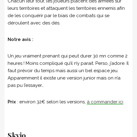
Chacun leur tour, les joueurs placent des armées sur
leurs territoires et attaquent les territoires ennemis afin
de les conquérir par le biais de combats qui se
déroulent avec des dés.
Notre avis :
Un jeu vraiment prenant qui peut durer 30 mn comme 2
heures ! Moins compliqué qu’il n’y parait. Perso, j’adore. Il
faut prévoir du temps mais aussi un bel espace jeu.
Apparemment il existe une version junior mais on n’a
pas pu l’essayer…
Prix
: environ 32€ selon les versions,
à commander ici
Skyjo