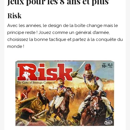
Jeux pour les 8 ans et plus
Risk
Avec les années, le design de la boîte change mais le
principe reste ! Jouez comme un général d’armée,
choisissez la bonne tactique et partez à la conquête du
monde !