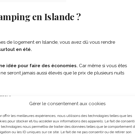
camping en Islande ?
ches de logement en Islande, vous avez dû vous rendre
surtout en été.
ne idée pour faire des économies.
Car même si vous êtes
 seront jamais aussi élevés que le prix de plusieurs nuits
ture
Gérer le consentement aux cookies
, vous êtes forcément un ou des amoureux de la nature.
Le
 la nature.
Entendre le vent souffler, les bruyères frémir
r offrir les meilleures expériences, nous utilisons des technologies telles que les
de l’océan. C’est aussi prendre de formidables bouffées d’air
kies pour stocker et/ou accéder aux informations des appareils. Le fait de consenti
 technologies nous permettra de traiter des données telles que le comportement 
paysages.
igation ou les ID uniques sur ce site. Le fait de ne pas consentir ou de retirer son