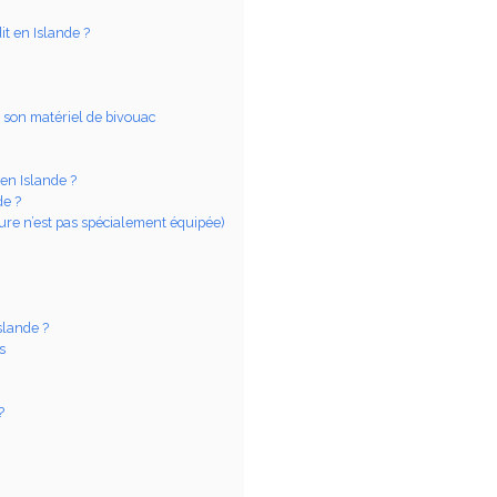
it en Islande ?
t son matériel de bivouac
 en Islande ?
de ?
iture n’est pas spécialement équipée)
slande ?
s
?