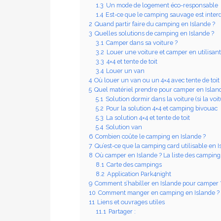
1.3
Un mode de logement éco-responsable
1.4
Est-ce que le camping sauvage est interd
2
Quand partir faire du camping en Islande ?
3
Quelles solutions de camping en Islande ?
3.1
Camper dans sa voiture ?
3.2
Louer une voiture et camper en utilisan
3.3
4×4 et tente de toit
3.4
Louer un van
4
Où louer un van ou un 4×4 avec tente de toit
5
Quel matériel prendre pour camper en Islan
5.1
Solution dormir dans la voiture (si la vo
5.2
Pour la solution 4×4 et camping bivouac
5.3
La solution 4×4 et tente de toit
5.4
Solution van
6
Combien coûte le camping en Islande ?
7
Qu’est-ce que la camping card utilisable en I
8
Où camper en Islande ? La liste des camping
8.1
Carte des campings
8.2
Application Park4night
9
Comment s’habiller en Islande pour camper 
10
Comment manger en camping en Islande ?
11
Liens et ouvrages utiles
11.1
Partager :