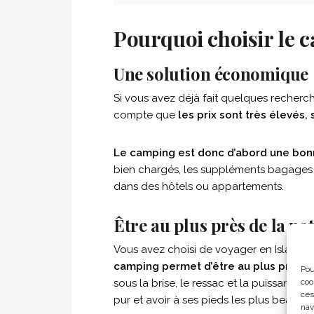
Pourquoi choisir le 
Une solution économique
Si vous avez déjà fait quelques recher
compte que
les prix sont très élevés, 
Le camping est donc d’abord une bon
bien chargés, les suppléments bagages ne
dans des hôtels ou appartements.
Être au plus près de la na
Vous avez choisi de voyager en Islande
camping permet d’être au plus près de
Pou
sous la brise, le ressac et la puissance 
coo
ces
pur et avoir à ses pieds les plus beaux 
nav