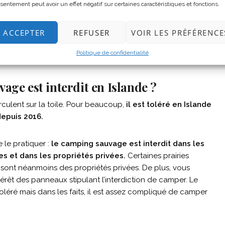
sentement peut avoir un effet négatif sur certaines caractéristiques et fonctions.
-responsable
ACCEPTER
REFUSER
VOIR LES PRÉFÉRENCE
 activité respectueuse de l’environnement.
Vous savez
 un impact écologique minime (en tout cas en ce qui
Politique de confidentialité
age est interdit en Islande ?
rculent sur la toile. Pour beaucoup,
il est toléré en Islande
 depuis 2016.
 le pratiquer :
le camping sauvage est interdit dans les
es et dans les propriétés privées.
Certaines prairies
sont néanmoins des propriétés privées. De plus, vous
ntérêt des panneaux stipulant l’interdiction de camper. Le
léré mais dans les faits, il est assez compliqué de camper