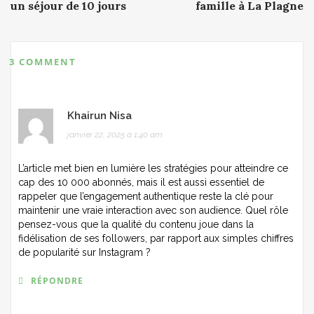
navigation
un séjour de 10 jours
famille à La Plagne
3 COMMENT
Khairun Nisa
janvier 22, 2025 à 1:40 am
L’article met bien en lumière les stratégies pour atteindre ce
cap des 10 000 abonnés, mais il est aussi essentiel de
rappeler que l’engagement authentique reste la clé pour
maintenir une vraie interaction avec son audience. Quel rôle
pensez-vous que la qualité du contenu joue dans la
fidélisation de ses followers, par rapport aux simples chiffres
de popularité sur Instagram ?
RÉPONDRE