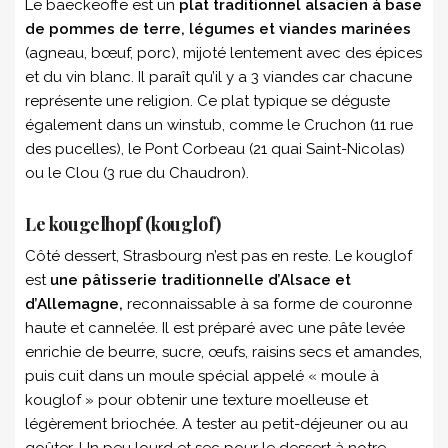
Le baeckeoffe est un
plat traditionnel alsacien à base
de pommes de terre, légumes et viandes marinées
(agneau, bœuf, porc), mijoté lentement avec des épices
et du vin blanc. Il paraît qu’il y a 3 viandes car chacune
représente une religion. Ce plat typique se déguste
également dans un winstub, comme le Cruchon (11 rue
des pucelles), le Pont Corbeau (21 quai Saint-Nicolas)
ou le Clou (3 rue du Chaudron).
Le kougelhopf (kouglof)
Côté dessert, Strasbourg n’est pas en reste. Le kouglof
est
une pâtisserie traditionnelle d’Alsace et
d’Allemagne,
reconnaissable à sa forme de couronne
haute et cannelée. Il est préparé avec une pâte levée
enrichie de beurre, sucre, œufs, raisins secs et amandes,
puis cuit dans un moule spécial appelé « moule à
kouglof » pour obtenir une texture moelleuse et
légèrement briochée. A tester au petit-déjeuner ou au
goûter. Un peu lourd et sec pour le dessert à notre