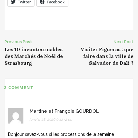
Twitter
Facebook
Post
Previous Post
Next Post
Les 10 incontournables
Visiter Figueras : que
navigation
des Marchés de Noël de
faire dans la ville de
Strasbourg
Salvador de Dali ?
2 COMMENT
Martine et François GOURDOL
janvier 28, 2026 à 12:52 am
Bonjour savez-vous si les processions de la semaine