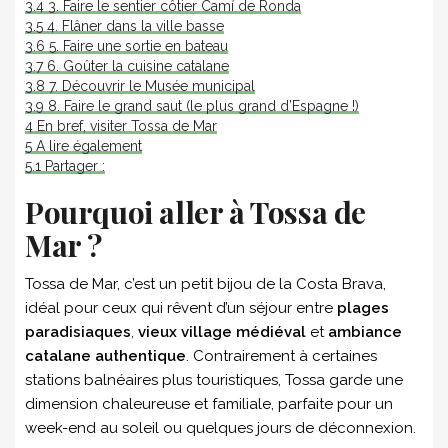
3.4
3. Faire le sentier côtier Camí de Ronda
3.5
4. Flâner dans la ville basse
3.6
5. Faire une sortie en bateau
3.7
6. Goûter la cuisine catalane
3.8
7. Découvrir le Musée municipal
3.9
8. Faire le grand saut (le plus grand d’Espagne !)
4
En bref, visiter Tossa de Mar
5
A lire également
5.1
Partager :
Pourquoi aller à Tossa de
Mar ?
Tossa de Mar, c’est un petit bijou de la Costa Brava,
idéal pour ceux qui rêvent d’un séjour entre
plages
paradisiaques
,
vieux village médiéval
et
ambiance
catalane authentique
. Contrairement à certaines
stations balnéaires plus touristiques, Tossa garde une
dimension chaleureuse et familiale, parfaite pour un
week-end au soleil ou quelques jours de déconnexion.