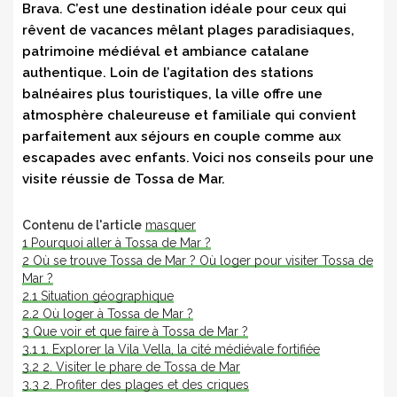
Brava. C’est une destination idéale pour ceux qui
rêvent de vacances mêlant plages paradisiaques,
patrimoine médiéval et ambiance catalane
authentique. Loin de l’agitation des stations
balnéaires plus touristiques, la ville offre une
atmosphère chaleureuse et familiale qui convient
parfaitement aux séjours en couple comme aux
escapades avec enfants. Voici nos conseils pour une
visite réussie de Tossa de Mar.
Contenu de l'article
masquer
1
Pourquoi aller à Tossa de Mar ?
2
Où se trouve Tossa de Mar ? Où loger pour visiter Tossa de
Mar ?
2.1
Situation géographique
2.2
Où loger à Tossa de Mar ?
3
Que voir et que faire à Tossa de Mar ?
3.1
1. Explorer la Vila Vella, la cité médiévale fortifiée
3.2
2. Visiter le phare de Tossa de Mar
3.3
2. Profiter des plages et des criques