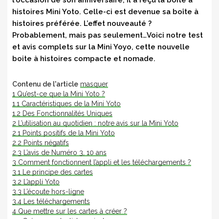
l’occasion de son anniversaire, il a reçu la boite à
histoires Mini Yoto. Celle-ci est devenue sa boîte à
histoires préférée. L’effet nouveauté ?
Probablement, mais pas seulement…Voici notre test
et avis complets sur la Mini Yoyo, cette nouvelle
boite à histoires compacte et nomade.
Contenu de l'article
masquer
1
Qu’est-ce que la Mini Yoto ?
1.1
Caractéristiques de la Mini Yoto
1.2
Des Fonctionnalités Uniques
2
L’utilisation au quotidien : notre avis sur la Mini Yoto
2.1
Points positifs de la Mini Yoto
2.2
Points négatifs
2.3
L’avis de Numéro 3, 10 ans
3
Comment fonctionnent l’appli et les téléchargements ?
3.1
Le principe des cartes
3.2
L’appli Yoto
3.3
L’écoute hors-ligne
3.4
Les téléchargements
4
Que mettre sur les cartes à créer ?