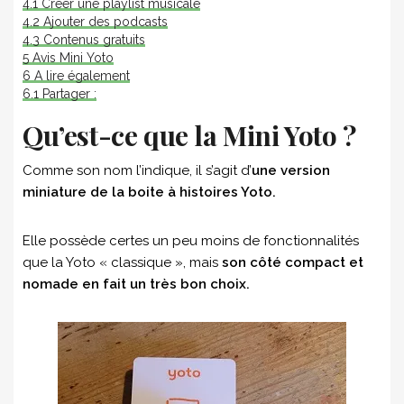
4.1
Créer une playlist musicale
4.2
Ajouter des podcasts
4.3
Contenus gratuits
5
Avis Mini Yoto
6
A lire également
6.1
Partager :
Qu’est-ce que la Mini Yoto ?
Comme son nom l’indique, il s’agit d’
une version
miniature de la boite à histoires Yoto.
Elle possède certes un peu moins de fonctionnalités
que la Yoto « classique », mais
son côté compact et
nomade en fait un très bon choix.