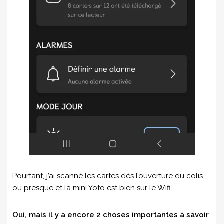
Pourtant, j’ai scanné les cartes dès l’ouverture du colis
ou presque et la mini Yoto est bien sur le Wifi.
Oui, mais il y a encore 2 choses importantes à savoir